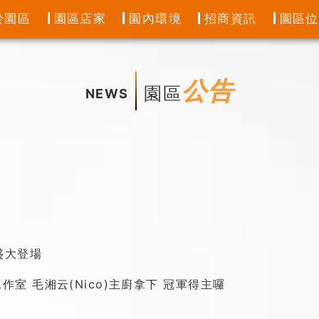
於園區
園區店家
園內環境
招商資訊
園區
公告
園區
NEWS
盛大登場
工作室 毛湘云(Nico)主廚拿下 冠軍得主囉